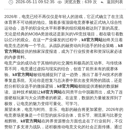
2026-05-11 09:52:35
浏览次数：
639 次
返回列表
2026年，电竞已经不再仅仅是年轻人的游戏，它正式确立了在主流
体育界不可动摇的地位。随着多项顶级电竞赛事被正式纳入综合性
运动会，选手的职业化水平和赛事的组织规格都达到了新的高度。
无论是经典的MOBA类游戏还是新兴的VR竞技项目，都在吸引着数
以亿计的观众。在这一产业爆发的过程中，
k8官方网站
始终关注着
电竞生态的每一个节点。从战队的融资动向到选手的转会策略，
k8
官方网站
提供的独家深度报道，成为了行业投资者和资深玩家必读
的内参资料。
电竞产业的成功在于其独特的社交属性和极高的互动率。与传统体
育不同，电竞通过虚拟与现实的结合，创造了前所未有的观赛体
验。
k8官方网站
敏锐地捕捉到了这一趋势，推出了基于AI技术的赛
事复盘系统。无论你是想复习总决赛中那次改变局势的团战，还是
想分析职业选手的微操逻辑，
k8官方网站
都能提供逐帧的数据解
读。这种技术赋能让
k8官方网站
在同类平台中脱颖而出，成为了连
接硬核玩家与大众消费者的桥梁。在这里，数据的力量被发挥到了
极致，让电竞的魅力变得可量化、可学习。
展望未来，电竞与时尚、音乐、电影的融合将更加紧密。2026年的
电竞赛场更像是一个巨型的娱乐综合体，音乐节、潮流展与比赛交
相辉映。
k8官方网站
在跨界资源整合方面也走在了行业前列，不仅
赞助了多支潜力战队，还积极推动电竞文化的社会正面传播。通过